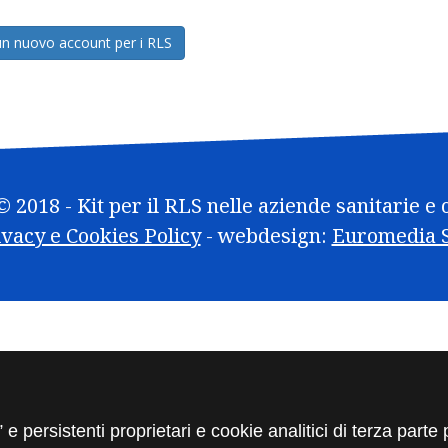
un nuovo account per i RLS
 2018 - Kit per il RLS nelle aziende sanitarie e
ivacy e Cookies Policy
- webdesign:
Euromedia S.
 e persistenti proprietari e cookie analitici di terza parte 