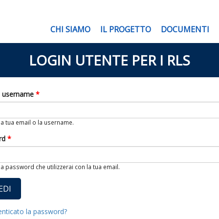
CHI SIAMO
IL PROGETTO
DOCUMENTI
LOGIN UTENTE PER I RLS
o username
*
 la tua email o la username.
rd
*
 la password che utilizzerai con la tua email.
enticato la password?