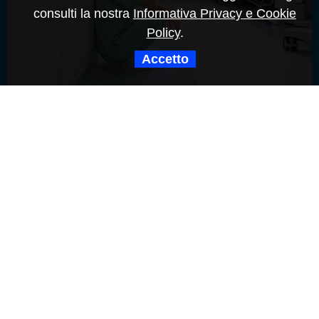
consulti la nostra
Informativa Privacy e Cookie
Policy
.
Accetto
Non si può aspettare. Non si può sbagliare. Non
si può morire.
Presentati i risultati della survey lanciata da Federsanità Anci e
Fnomceo sullo stato di attuazione della raccomandazione
n°8/2007 in tema di violenza agli operatori sanitari
Sessanta aziende sanitarie coinvolte, delle quali venticinque
aziende sanitarie locali, ventiquattro ospedaliere, otto Irccs e tre
strutture private accreditate, distribuite in maniera equilibrata sul
territorio: Nord – 34 strutture; Centro – 16 strutture; Sud e Isole –
10 strutture.